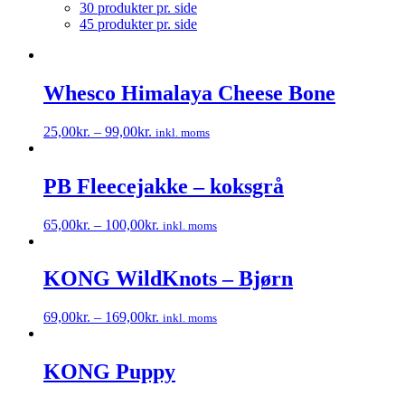
30 produkter pr. side
45 produkter pr. side
Whesco Himalaya Cheese Bone
25,00
kr.
–
99,00
kr.
inkl. moms
Dette
vare
har
PB Fleecejakke – koksgrå
flere
varianter.
65,00
kr.
–
100,00
kr.
inkl. moms
Mulighederne
Dette
kan
vare
vælges
har
KONG WildKnots – Bjørn
på
flere
varesiden
varianter.
69,00
kr.
–
169,00
kr.
inkl. moms
Mulighederne
Dette
kan
vare
vælges
har
KONG Puppy
på
flere
varesiden
varianter.