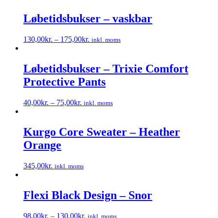
Mulighederne
vare
kan
har
Løbetidsbukser – vaskbar
vælges
flere
på
varianter.
varesiden
130,00
kr.
–
175,00
kr.
inkl. moms
Mulighederne
Dette
kan
vare
vælges
har
Løbetidsbukser – Trixie Comfort
på
flere
varesiden
Protective Pants
varianter.
Mulighederne
kan
40,00
kr.
–
75,00
kr.
inkl. moms
vælges
Dette
på
vare
varesiden
har
Kurgo Core Sweater – Heather
flere
Orange
varianter.
Mulighederne
kan
345,00
kr.
inkl. moms
vælges
Dette
på
vare
varesiden
har
Flexi Black Design – Snor
flere
varianter.
98,00
kr.
–
130,00
kr.
inkl. moms
Mulighederne