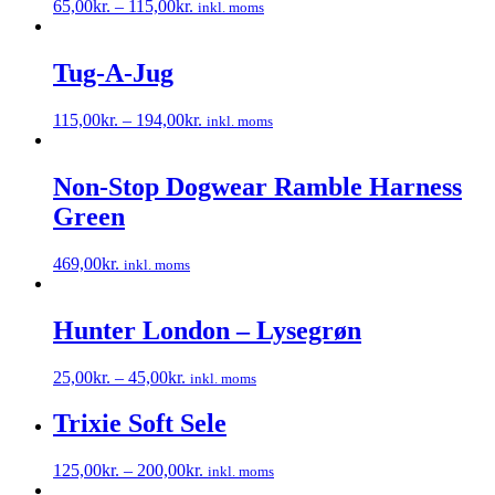
65,00
kr.
–
115,00
kr.
inkl. moms
Mulighederne
Dette
kan
vare
vælges
har
Tug-A-Jug
på
flere
varesiden
varianter.
115,00
kr.
–
194,00
kr.
inkl. moms
Mulighederne
Dette
kan
vare
vælges
har
Non-Stop Dogwear Ramble Harness
på
flere
varesiden
Green
varianter.
Mulighederne
kan
469,00
kr.
inkl. moms
vælges
Dette
på
vare
varesiden
har
Hunter London – Lysegrøn
flere
varianter.
25,00
kr.
–
45,00
kr.
inkl. moms
Mulighederne
Dette
kan
vare
Trixie Soft Sele
vælges
har
på
flere
varesiden
125,00
kr.
–
200,00
kr.
inkl. moms
varianter.
Dette