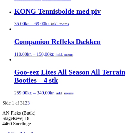
Dette
kan
vare
KONG Tennisbolde med piv
vælges
har
på
flere
varesiden
35,00
kr.
–
69,00
kr.
inkl. moms
varianter.
Dette
Mulighederne
vare
kan
har
Companion Refleks Dækken
vælges
flere
på
varianter.
varesiden
110,00
kr.
–
150,00
kr.
inkl. moms
Mulighederne
Dette
kan
vare
vælges
har
Goo-eez Lites All Season All Terrain
på
flere
varesiden
Booties – 4 stk
varianter.
Mulighederne
kan
259,00
kr.
–
349,00
kr.
inkl. moms
vælges
Dette
på
Side 1 af 3
1
2
3
vare
varesiden
har
AN Fleks (Butik)
flere
Slagelsevej 18
varianter.
4460 Snertinge
Mulighederne
kan