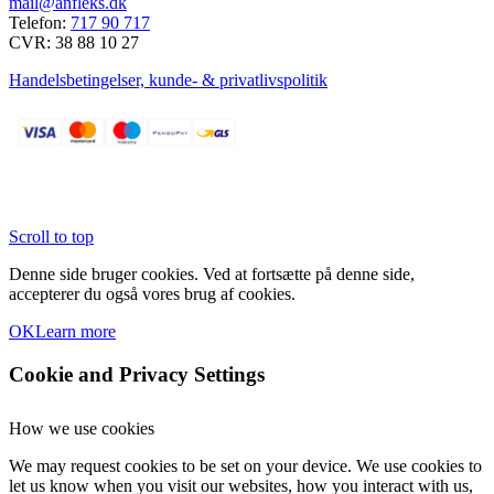
mail@anfleks.dk
vælges
Telefon:
717 90 717
på
CVR: 38 88 10 27
varesiden
Handelsbetingelser, kunde- & privatlivspolitik
Scroll to top
Denne side bruger cookies. Ved at fortsætte på denne side,
accepterer du også vores brug af cookies.
OK
Learn more
Cookie and Privacy Settings
How we use cookies
We may request cookies to be set on your device. We use cookies to
let us know when you visit our websites, how you interact with us,