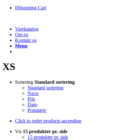
0
Shopping Cart
Varekatalog
Om os
Kontakt os
Menu
XS
Sortering
Standard sortering
Standard sortering
Navn
Pris
Dato
Populære
Click to order products ascending
Vis
15 produkter pr. side
15 produkter pr. side