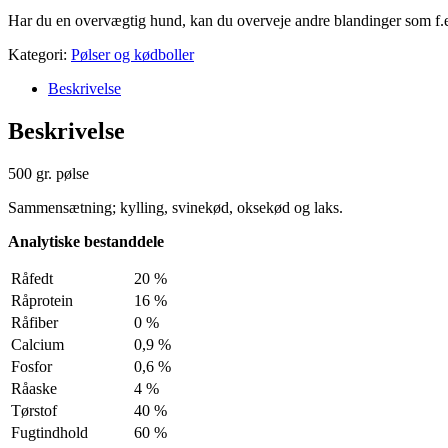
Har du en overvægtig hund, kan du overveje andre blandinger som f.
Kategori:
Pølser og kødboller
Beskrivelse
Beskrivelse
500 gr. pølse
Sammensætning; kylling, svinekød, oksekød og laks.
Analytiske bestanddele
Råfedt
20 %
Råprotein
16 %
Råfiber
0 %
Calcium
0,9 %
Fosfor
0,6 %
Råaske
4 %
Tørstof
40 %
Fugtindhold
60 %