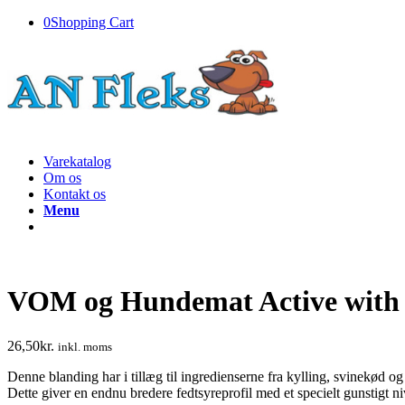
0
Shopping Cart
Varekatalog
Om os
Kontakt os
Menu
VOM og Hundemat Active with S
26,50
kr.
inkl. moms
Denne blanding har i tillæg til ingredienserne fra kylling, svinekød og 
Dette giver en endnu bredere fedtsyreprofil med et specielt gunstigt n