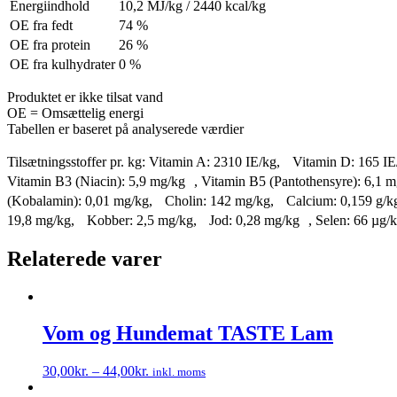
Energiindhold
10,2 MJ/kg / 2440 kcal/kg
OE fra fedt
74 %
OE fra protein
26 %
OE fra kulhydrater
0 %
Produktet er ikke tilsat vand
OE = Omsættelig energi
Tabellen er baseret på analyserede værdier
Tilsætningsstoffer pr. kg: Vitamin A: 2310 IE/kg, Vitamin D: 165 
Vitamin B3 (Niacin): 5,9 mg/kg , Vitamin B5 (Pantothensyre): 6,1 
(Kobalamin): 0,01 mg/kg, Cholin: 142 mg/kg, Calcium: 0,159 g/kg
19,8 mg/kg, Kobber: 2,5 mg/kg, Jod: 0,28 mg/kg , Selen: 66 µg/
Relaterede varer
Vom og Hundemat TASTE Lam
30,00
kr.
–
44,00
kr.
inkl. moms
Dette