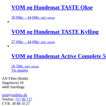
vare
har
VOM og Hundemat TASTE Okse
flere
varianter.
30,00
kr.
–
44,00
kr.
inkl. moms
Mulighederne
Dette
kan
vare
vælges
har
VOM og Hundemat TASTE Kylling
på
flere
varesiden
varianter.
27,00
kr.
–
44,00
kr.
inkl. moms
Mulighederne
Dette
kan
vare
vælges
har
VOM og Hundemat Active Complete 500
på
flere
varesiden
varianter.
26,50
kr.
inkl. moms
Mulighederne
Vis detaljer
kan
vælges
AN Fleks (Butik)
på
Slagelsevej 18
varesiden
4460 Snertinge
mail@anfleks.dk
Telefon:
717 90 717
CVR: 38 88 10 27