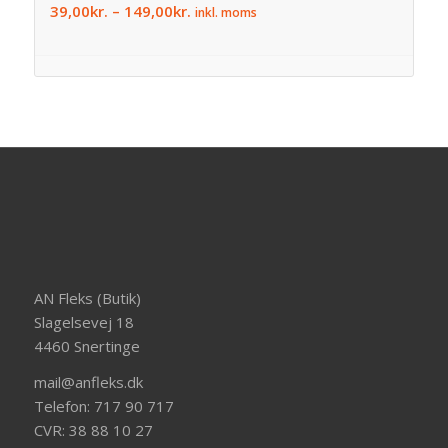
39,00
kr.
–
149,00
kr.
inkl. moms
AN Fleks (Butik)
Slagelsevej 18
4460 Snertinge
mail@anfleks.dk
Telefon:
717 90 717
CVR: 38 88 10 27