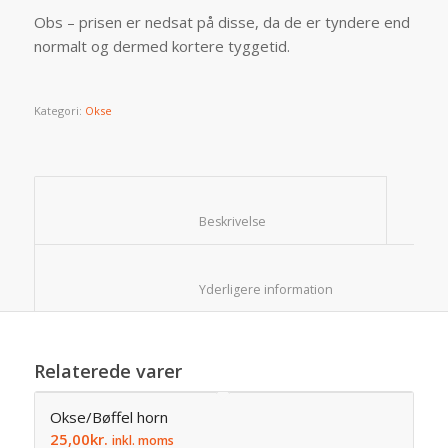
Obs – prisen er nedsat på disse, da de er tyndere end
normalt og dermed kortere tyggetid.
Kategori:
Okse
						Beskrivelse					
						Yderligere information					
Relaterede varer
Okse/Bøffel horn
25,00
kr.
inkl. moms