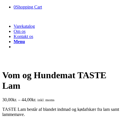
0
Shopping Cart
Varekatalog
Om os
Kontakt os
Menu
Vom og Hundemat TASTE
Lam
30,00
kr.
–
44,00
kr.
inkl. moms
TASTE Lam består af blandet indmad og kødafskær fra lam samt
lammemave.