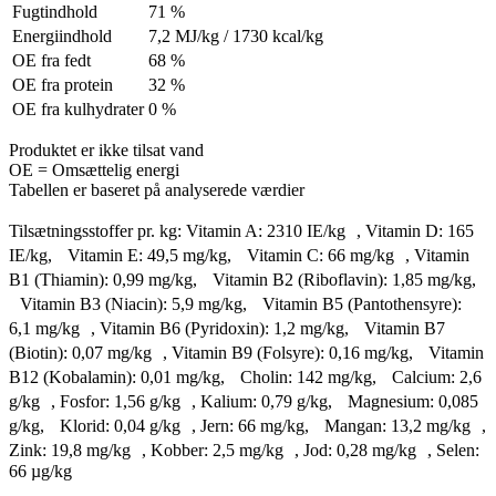
Fugtindhold
71 %
Energiindhold
7,2 MJ/kg / 1730 kcal/kg
OE fra fedt
68 %
OE fra protein
32 %
OE fra kulhydrater
0 %
Produktet er ikke tilsat vand
OE = Omsættelig energi
Tabellen er baseret på analyserede værdier
Tilsætningsstoffer pr. kg: Vitamin A: 2310 IE/kg , Vitamin D: 165
IE/kg, Vitamin E: 49,5 mg/kg, Vitamin C: 66 mg/kg , Vitamin
B1 (Thiamin): 0,99 mg/kg, Vitamin B2 (Riboflavin): 1,85 mg/kg,
Vitamin B3 (Niacin): 5,9 mg/kg, Vitamin B5 (Pantothensyre):
6,1 mg/kg , Vitamin B6 (Pyridoxin): 1,2 mg/kg, Vitamin B7
(Biotin): 0,07 mg/kg , Vitamin B9 (Folsyre): 0,16 mg/kg, Vitamin
B12 (Kobalamin): 0,01 mg/kg, Cholin: 142 mg/kg, Calcium: 2,6
g/kg , Fosfor: 1,56 g/kg , Kalium: 0,79 g/kg, Magnesium: 0,085
g/kg, Klorid: 0,04 g/kg , Jern: 66 mg/kg, Mangan: 13,2 mg/kg ,
Zink: 19,8 mg/kg , Kobber: 2,5 mg/kg , Jod: 0,28 mg/kg , Selen:
66 µg/kg