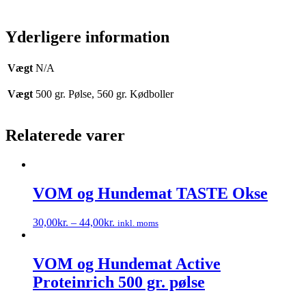
Yderligere information
Vægt
N/A
Vægt
500 gr. Pølse, 560 gr. Kødboller
Relaterede varer
VOM og Hundemat TASTE Okse
30,00
kr.
–
44,00
kr.
inkl. moms
Dette
vare
har
VOM og Hundemat Active
flere
Proteinrich 500 gr. pølse
varianter.
Mulighederne