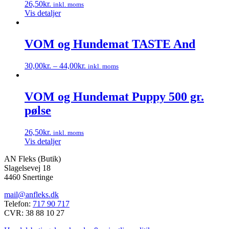
kan
26,50
kr.
inkl. moms
vælges
Vis detaljer
på
varesiden
VOM og Hundemat TASTE And
30,00
kr.
–
44,00
kr.
inkl. moms
Dette
vare
har
VOM og Hundemat Puppy 500 gr.
flere
pølse
varianter.
Mulighederne
kan
26,50
kr.
inkl. moms
vælges
Vis detaljer
på
varesiden
AN Fleks (Butik)
Slagelsevej 18
4460 Snertinge
mail@anfleks.dk
Telefon:
717 90 717
CVR: 38 88 10 27