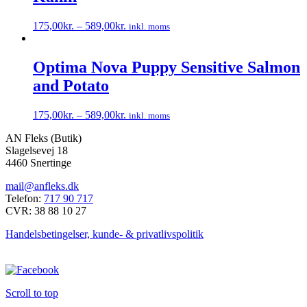
varianter.
Mulighederne
175,00
kr.
–
589,00
kr.
inkl. moms
kan
Dette
vælges
vare
på
har
Optima Nova Puppy Sensitive Salmon
varesiden
flere
and Potato
varianter.
Mulighederne
kan
175,00
kr.
–
589,00
kr.
inkl. moms
vælges
Dette
på
AN Fleks (Butik)
vare
varesiden
Slagelsevej 18
har
4460 Snertinge
flere
varianter.
mail@anfleks.dk
Mulighederne
Telefon:
717 90 717
kan
CVR: 38 88 10 27
vælges
på
Handelsbetingelser, kunde- & privatlivspolitik
varesiden
Scroll to top