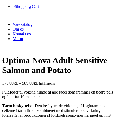
0
Shopping Cart
Varekatalog
Om os
Kontakt os
Menu
Optima Nova Adult Sensitive
Salmon and Potato
175,00
kr.
–
589,00
kr.
inkl. moms
Fuldfoder til voksne hunde af alle racer som fremmer en bedre pels
og hud fra 10 måneder.
Tarm beskyttelse:
Den beskyttende virkning af L-glutamin på
cellerne i tarmslimet kombineret med stimulerende virkning
forårsaget af produktionen af fordøjelsesenzymer fra ingefær, i høj