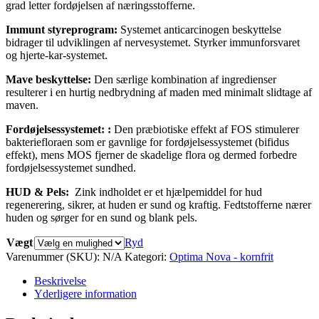
grad letter fordøjelsen af ​​næringsstofferne.
Immunt styreprogram:
Systemet anticarcinogen beskyttelse
bidrager til udviklingen af nervesystemet. Styrker immunforsvaret
og hjerte-kar-systemet.
Mave beskyttelse:
Den særlige kombination af ingredienser
resulterer i en hurtig nedbrydning af maden med minimalt slidtage af
maven.
Fordøjelsessystemet: :
Den præbiotiske effekt af FOS stimulerer
bakteriefloraen som er gavnlige for fordøjelsessystemet (bifidus
effekt), mens MOS fjerner de skadelige flora og dermed forbedre
fordøjelsessystemet sundhed.
HUD & Pels:
Zink indholdet er et hjælpemiddel for hud
regenerering, sikrer, at huden er sund og kraftig. Fedtstofferne nærer
huden og sørger for en sund og blank pels.
Vægt
Ryd
Varenummer (SKU):
N/A
Kategori:
Optima Nova - kornfrit
Beskrivelse
Yderligere information