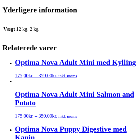
Yderligere information
Vægt
12 kg, 2 kg
Relaterede varer
Optima Nova Adult Mini med Kylling
175,00
kr.
–
359,00
kr.
inkl. moms
Dette
vare
har
Optima Nova Adult Mini Salmon and
flere
Potato
varianter.
Mulighederne
kan
175,00
kr.
–
359,00
kr.
inkl. moms
vælges
Dette
på
vare
Optima Nova Puppy Digestive med
varesiden
har
Kanin
flere