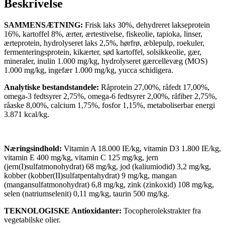
Beskrivelse
SAMMENSÆTNING:
Frisk laks 30%, dehydreret lakseprotein
16%, kartoffel 8%, ærter, ærtestivelse, fiskeolie, tapioka, linser,
ærteprotein, hydrolyseret laks 2,5%, hørfrø, æblepulp, roekuler,
fermenteringsprotein, kikærter, sød kartoffel, solsikkeolie, gær,
mineraler, inulin 1.000 mg/kg, hydrolyseret gærcellevæg (MOS)
1.000 mg/kg, ingefær 1.000 mg/kg, yucca schidigera.
Analytiske bestandstandele:
Råprotein 27,00%, råfedt 17,00%,
omega-3 fedtsyrer 2,75%, omega-6 fedtsyrer 2,00%, råfiber 2,75%,
råaske 8,00%, calcium 1,75%, fosfor 1,15%, metaboliserbar energi
3.871 kcal/kg.
Næringsindhold:
Vitamin A 18.000 IE/kg, vitamin D3 1.800 IE/kg,
vitamin E 400 mg/kg, vitamin C 125 mg/kg, jern
(jern(I)sulfatmonohydrat) 68 mg/kg, jod (kaliumiodid) 3,2 mg/kg,
kobber (kobber(II)sulfatpentahydrat) 9 mg/kg, mangan
(mangansulfatmonohydrat) 6,8 mg/kg, zink (zinkoxid) 108 mg/kg,
selen (natriumselenit) 0,11 mg/kg, taurin 500 mg/kg.
TEKNOLOGISKE Antioxidanter:
Tocopherolekstrakter fra
vegetabilske olier.