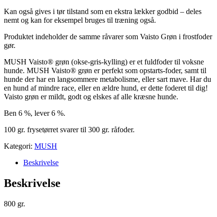
Kan også gives i tør tilstand som en ekstra lækker godbid – deles
nemt og kan for eksempel bruges til træning også.
Produktet indeholder de samme råvarer som Vaisto Grøn i frostfoder
gør.
MUSH Vaisto® grøn (okse-gris-kylling) er et fuldfoder til voksne
hunde. MUSH Vaisto® grøn er perfekt som opstarts-foder, samt til
hunde der har en langsommere metabolisme, eller sart mave. Har du
en hund af mindre race, eller en ældre hund, er dette foderet til dig!
Vaisto grøn er mildt, godt og elskes af alle kræsne hunde.
Ben 6 %, lever 6 %.
100 gr. frysetørret svarer til 300 gr. råfoder.
Kategori:
MUSH
Beskrivelse
Beskrivelse
800 gr.