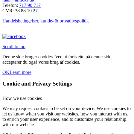
Mulighederne
Telefon:
717 90 717
kan
CVR: 38 88 10 27
vælges
på
Handelsbetingelser, kunde- & privatlivspolitik
varesiden
Scroll to top
Denne side bruger cookies. Ved at fortsætte på denne side,
accepterer du også vores brug af cookies.
OK
Learn more
Cookie and Privacy Settings
How we use cookies
We may request cookies to be set on your device. We use cookies to
let us know when you visit our websites, how you interact with us,
to enrich your user experience, and to customize your relationship
with our website.