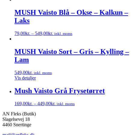
MUSH Vaisto Blå – Okse – Kalkun –
Laks
79,00
kr.
–
549,00
kr.
inkl. moms
Dette
vare
har
MUSH Vaisto Sort – Gris – Kylling –
flere
Lam
varianter.
Mulighederne
kan
549,00
kr.
inkl. moms
vælges
Vis detaljer
på
varesiden
Mush Vaisto Grå Frysetørret
169,00
kr.
–
449,00
kr.
inkl. moms
Dette
AN Fleks (Butik)
vare
Slagelsevej 18
har
4460 Snertinge
flere
varianter.
mail@anfleks.dk