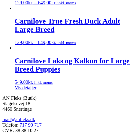
129,00
kr.
–
649,00
kr.
inkl. moms
Mulighederne
Dette
kan
vare
vælges
har
Carnilove True Fresh Duck Adult
på
flere
varesiden
Large Breed
varianter.
Mulighederne
kan
129,00
kr.
–
649,00
kr.
inkl. moms
vælges
Dette
på
vare
varesiden
har
Carnilove Laks og Kalkun for Large
flere
Breed Puppies
varianter.
Mulighederne
kan
549,00
kr.
inkl. moms
vælges
Vis detaljer
på
varesiden
AN Fleks (Butik)
Slagelsevej 18
4460 Snertinge
mail@anfleks.dk
Telefon:
717 90 717
CVR: 38 88 10 27