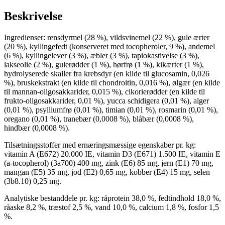
Beskrivelse
Ingredienser: rensdyrmel (28 %), vildsvinemel (22 %), gule ærter
(20 %), kyllingefedt (konserveret med tocopheroler, 9 %), andemel
(6 %), kyllingelever (3 %), æbler (3 %), tapiokastivelse (3 %),
lakseolie (2 %), gulerødder (1 %), hørfrø (1 %), kikærter (1 %),
hydrolyserede skaller fra krebsdyr (en kilde til glucosamin, 0,026
%), bruskekstrakt (en kilde til chondroitin, 0,016 %), ølgær (en kilde
til mannan-oligosakkarider, 0,015 %), cikorierødder (en kilde til
frukto-oligosakkarider, 0,01 %), yucca schidigera (0,01 %), alger
(0,01 %), psylliumfrø (0,01 %), timian (0,01 %), rosmarin (0,01 %),
oregano (0,01 %), tranebær (0,0008 %), blåbær (0,0008 %),
hindbær (0,0008 %).
Tilsætningsstoffer med ernæringsmæssige egenskaber pr. kg:
vitamin A (E672) 20.000 IE, vitamin D3 (E671) 1.500 IE, vitamin E
(a-tocopherol) (3a700) 400 mg, zink (E6) 85 mg, jern (E1) 70 mg,
mangan (E5) 35 mg, jod (E2) 0,65 mg, kobber (E4) 15 mg, selen
(3b8.10) 0,25 mg.
Analytiske bestanddele pr. kg: råprotein 38,0 %, fedtindhold 18,0 %,
råaske 8,2 %, træstof 2,5 %, vand 10,0 %, calcium 1,8 %, fosfor 1,5
%.