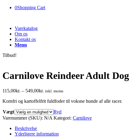
0
Shopping Cart
Varekatalog
Om os
Kontakt os
Menu
Tilbud!
Carnilove Reindeer Adult Dog
115,00
kr.
–
549,00
kr.
inkl. moms
Kornfri og kartoffelfrit fuldfoder til voksne hunde af alle racer.
Vægt
Ryd
Varenummer (SKU):
N/A
Kategori:
Carnilove
Beskrivelse
Yderligere information