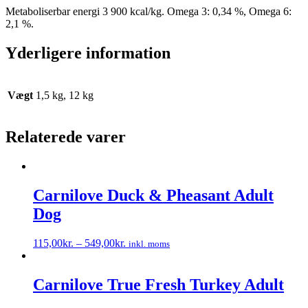
Metaboliserbar energi 3 900 kcal/kg. Omega 3: 0,34 %, Omega 6:
2,1 %.
Yderligere information
Vægt
1,5 kg, 12 kg
Relaterede varer
Carnilove Duck & Pheasant Adult
Dog
115,00
kr.
–
549,00
kr.
inkl. moms
Dette
vare
har
Carnilove True Fresh Turkey Adult
flere
varianter.