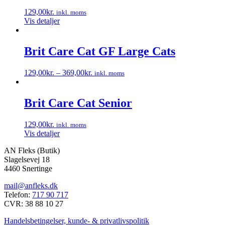
129,00
kr.
inkl. moms
Vis detaljer
Brit Care Cat GF Large Cats
129,00
kr.
–
369,00
kr.
inkl. moms
Dette
vare
har
Brit Care Cat Senior
flere
varianter.
129,00
kr.
inkl. moms
Mulighederne
Vis detaljer
kan
vælges
AN Fleks (Butik)
på
Slagelsevej 18
varesiden
4460 Snertinge
mail@anfleks.dk
Telefon:
717 90 717
CVR: 38 88 10 27
Handelsbetingelser, kunde- & privatlivspolitik