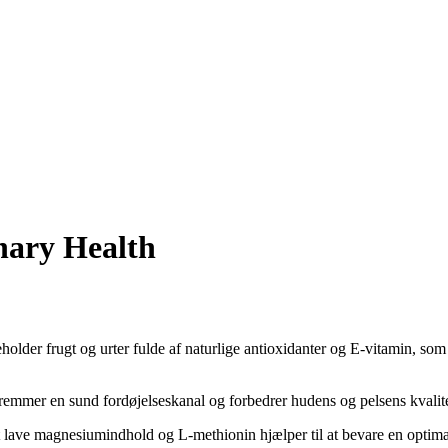
nary Health
eholder frugt og urter fulde af naturlige antioxidanter og E-vitamin, s
en sund fordøjelseskanal og forbedrer hudens og pelsens kvalitet h
 magnesiumindhold og L-methionin hjælper til at bevare en optimal 