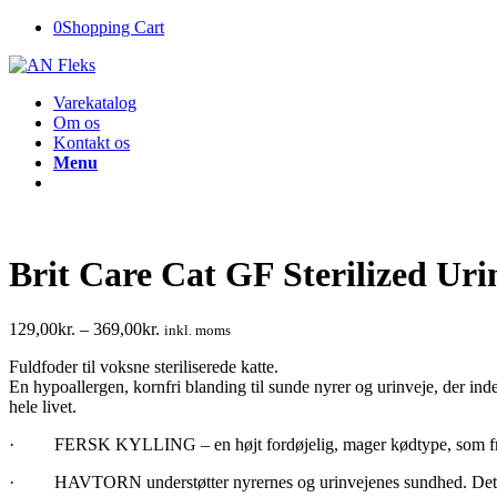
0
Shopping Cart
Varekatalog
Om os
Kontakt os
Menu
Brit Care Cat GF Sterilized Uri
129,00
kr.
–
369,00
kr.
inkl. moms
Fuldfoder til voksne steriliserede katte.
En hypoallergen, kornfri blanding til sunde nyrer og urinveje, der ind
hele livet.
· FERSK KYLLING – en højt fordøjelig, mager kødtype, som fremmer 
· HAVTORN understøtter nyrernes og urinvejenes sundhed. Det lave