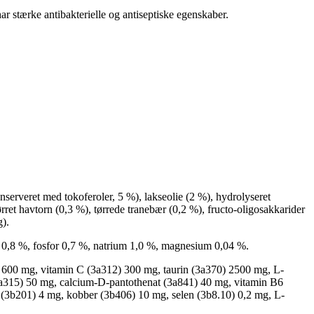
stærke antibakterielle og antiseptiske egenskaber.
serveret med tokoferoler, 5 %), lakseolie (2 %), hydrolyseret
tørret havtorn (0,3 %), tørrede tranebær (0,2 %), fructo-oligosakkarider
g).
m 0,8 %, fosfor 0,7 %, natrium 1,0 %, magnesium 0,04 %.
) 600 mg, vitamin C (3a312) 300 mg, taurin (3a370) 2500 mg, L-
3a315) 50 mg, calcium-D-pantothenat (3a841) 40 mg, vitamin B6
(3b201) 4 mg, kobber (3b406) 10 mg, selen (3b8.10) 0,2 mg, L-