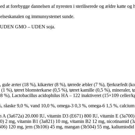
ebygge dannelsen af nyresten i steriliserede og ældre katte og har 
eskanalen og immunsystemet sunde.
 – UDEN GMO – UDEN soja.
ule ærter (18 %), kikærter (8 %), tørrede æbler (7 %), fjerkræfedt (kon
 (1 %), tørret blomsterkarse (0,5 %), tørret kamille (0,5 %), mineraler, 
8 %), Lactobacillus acidophilus HA – 122 inaktiveret (15×109 celler/k
5 %, råaske 9,0 %, vand 10,0 %, omega-3 0,3 %, omega-6 1,5 %, calciu
in A (3a672a) 20.000 IU, vitamin D3 (E671) 800 IU, vitamin E (3a700
880) 2 mg, vitamin B1 (3a821) 10 mg, vitamin B2 12 mg, nicotinamid (
b606) 120 mg, jern (3b106) 45 mg, mangan (3b504) 55 mg, kaliumiodid 