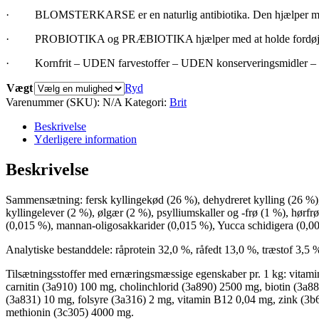
· BLOMSTERKARSE er en naturlig antibiotika. Den hjælper med at for
· PROBIOTIKA og PRÆBIOTIKA hjælper med at holde fordøjels
· Kornfrit – UDEN farvestoffer – UDEN konserveringsmidler
Vægt
Ryd
Varenummer (SKU):
N/A
Kategori:
Brit
Beskrivelse
Yderligere information
Beskrivelse
Sammensætning: fersk kyllingekød (26 %), dehydreret kylling (26 %), g
kyllingelever (2 %), ølgær (2 %), psylliumskaller og -frø (1 %), hørfrø
(0,015 %), mannan-oligosakkarider (0,015 %), Yucca schidigera (0,00
Analytiske bestanddele: råprotein 32,0 %, råfedt 13,0 %, træstof 3,
Tilsætningsstoffer med ernæringsmæssige egenskaber pr. 1 kg: vitam
carnitin (3a910) 100 mg, cholinchlorid (3a890) 2500 mg, biotin (3a
(3a831) 10 mg, folsyre (3a316) 2 mg, vitamin B12 0,04 mg, zink (3
methionin (3c305) 4000 mg.