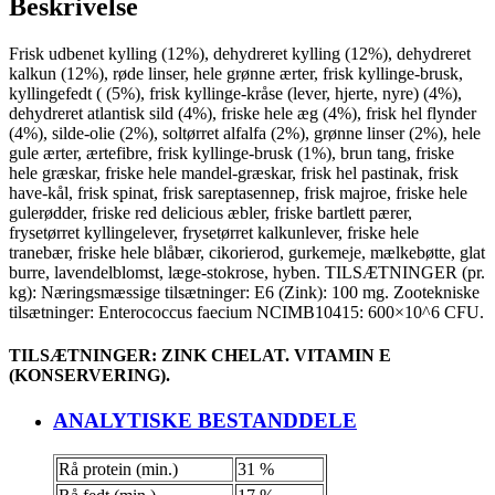
Beskrivelse
Frisk udbenet kylling (12%), dehydreret kylling (12%), dehydreret
kalkun (12%), røde linser, hele grønne ærter, frisk kyllinge-brusk,
kyllingefedt ( (5%), frisk kyllinge-kråse (lever, hjerte, nyre) (4%),
dehydreret atlantisk sild (4%), friske hele æg (4%), frisk hel flynder
(4%), silde-olie (2%), soltørret alfalfa (2%), grønne linser (2%), hele
gule ærter, ærtefibre, frisk kyllinge-brusk (1%), brun tang, friske
hele græskar, friske hele mandel-græskar, frisk hel pastinak, frisk
have-kål, frisk spinat, frisk sareptasennep, frisk majroe, friske hele
gulerødder, friske red delicious æbler, friske bartlett pærer,
frysetørret kyllingelever, frysetørret kalkunlever, friske hele
tranebær, friske hele blåbær, cikorierod, gurkemeje, mælkebøtte, glat
burre, lavendelblomst, læge-stokrose, hyben. TILSÆTNINGER (pr.
kg): Næringsmæssige tilsætninger: E6 (Zink): 100 mg. Zootekniske
tilsætninger: Enterococcus faecium NCIMB10415: 600×10^6 CFU.
TILSÆTNINGER: ZINK CHELAT. VITAMIN E
(KONSERVERING).
ANALYTISKE BESTANDDELE
Rå protein (min.)
31 %