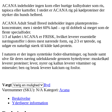
ACANA indeholder ingen korn eller hurtige kulhydrater som ris,
tapioca eller kartofler. I stedet er ACANA rig på kødproteiner der
styrker din hunds helbred.
ACANA Adult Small Breed indeholder ingen planteproteins-
koncentrater, men i stedet 60% kød – op til dobbelt så meget som de
fleste specialfoder.
1/3 af kødet i ACANA er FRISK, hvilket leverer essentielle
næringsstoffer i deres mest nærende form, og 2/3 er tørrede, og
udgør en naturligt stærk til kilde kød-protein.
I naturen er der ingen syntetiske foder-tilsætninger, og hunde samt
ulve får deres næring udelukkende gennem byttedyrene: muskelkød
leverer proteiner; lever, nyrer og kallun leverer vitaminer og
mineraler; ben og brusk leverer kalcium og fosfor.
Vægt
Ryd
Varenummer (SKU):
N/A
Kategori:
Acana
Beskrivelse
Yderligere information