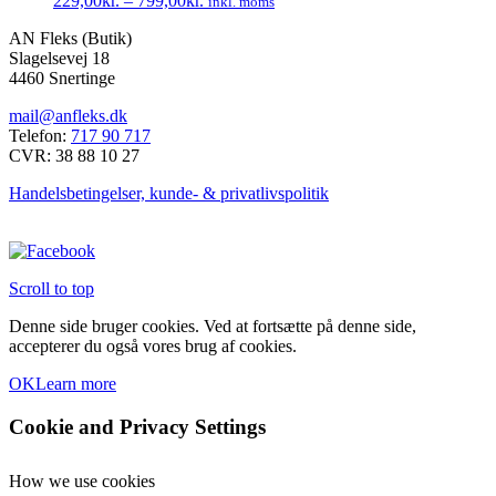
229,00
kr.
–
799,00
kr.
inkl. moms
Mulighederne
Dette
kan
AN Fleks (Butik)
vare
vælges
Slagelsevej 18
har
på
4460 Snertinge
flere
varesiden
varianter.
mail@anfleks.dk
Mulighederne
Telefon:
717 90 717
kan
CVR: 38 88 10 27
vælges
på
Handelsbetingelser, kunde- & privatlivspolitik
varesiden
Scroll to top
Denne side bruger cookies. Ved at fortsætte på denne side,
accepterer du også vores brug af cookies.
OK
Learn more
Cookie and Privacy Settings
How we use cookies