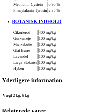
Methionin-Cystein
0.96 %
Phenylalanin-Tyrosin
2.35 %
BOTANISK INDHOLD
Cikorierod
400 mg/kg
Gurkemeje
100 mg/kg
Mælkebøtte
100 mg/kg
Glat Burre
100 mg/kg
Lavendel
100 mg/kg
Læge-Stokrose
100 mg/kg
Hyben
100 mg/kg
Yderligere information
Vægt
2 kg, 6 kg
Relaterede varer