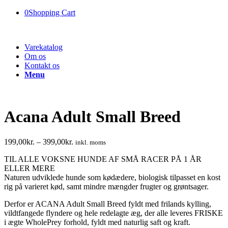
0
Shopping Cart
Varekatalog
Om os
Kontakt os
Menu
Acana Adult Small Breed
199,00
kr.
–
399,00
kr.
inkl. moms
TIL ALLE VOKSNE HUNDE AF SMÅ RACER PÅ 1 ÅR
ELLER MERE
Naturen udviklede hunde som kødædere, biologisk tilpasset en kost
rig på varieret kød, samt mindre mængder frugter og grøntsager.
Derfor er ACANA Adult Small Breed fyldt med frilands kylling,
vildtfangede flyndere og hele redelagte æg, der alle leveres FRISKE
i ægte WholePrey forhold, fyldt med naturlig saft og kraft.