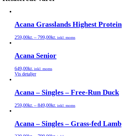
Acana Grasslands Highest Protein
259,00
kr.
–
799,00
kr.
inkl. moms
Dette
vare
har
Acana Senior
flere
varianter.
649,00
kr.
inkl. moms
Mulighederne
Vis detaljer
kan
vælges
på
Acana – Singles – Free-Run Duck
varesiden
259,00
kr.
–
849,00
kr.
inkl. moms
Dette
vare
har
Acana – Singles – Grass-fed Lamb
flere
varianter.