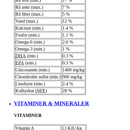
Rå fedt (min.)
17 %
Rå aske (max.)
7 %
Rå fiber (max.)
5 %
Vand (max.)
12 %
Kalcium (min.)
1.4 %
Fosfor (min.)
1.1 %
Omega-6 (min.)
2.6 %
Omega-3 (min.)
1 %
DHA
(min.)
0.3 %
EPA
(min.)
0.3 %
Glucosamin (min.)
1400 mg/kg
Chondroitin sulfat (min.)
900 mg/kg
Linolsyre (min.)
2.4 %
Kulhydrat (
NFE
)
28 %
VITAMINER & MINERALER
VITAMINER
Vitamin A
13 KIU/kg